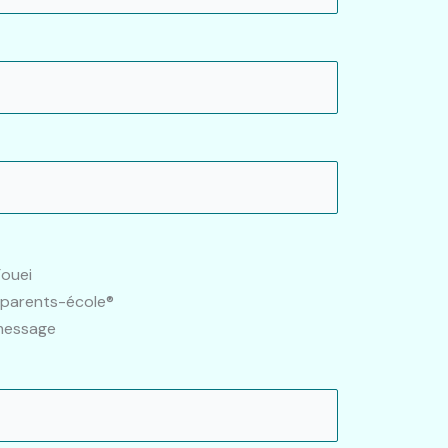
Fouei
 parents-école®
 message